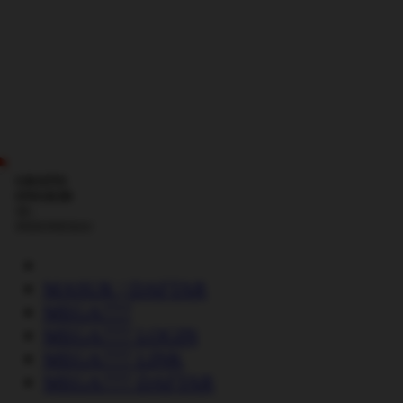
INDONESIA
GRATIS
ONGKIR
SE-
INDONESIA!
MASUK | DAFTAR
MEGA777
MEGA777 LOGIN
MEGA777 LINK
MEGA777 DAFTAR