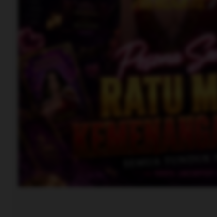
Skip to the beginning of the images gallery