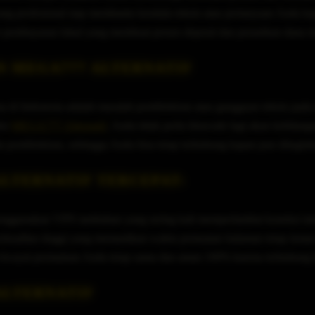
g profesional siap membantu kendala teknis atau pertanyaan Anda kapa
 pembayaran lokal yang membuat proses deposit dan penarikan dana me
N MEGA777 ALTERNATIF
a di Indonesia adalah masalah pemblokiran atau gangguan teknis pada
lui
MEGA777 Alternatif
, Anda tidak perlu khawatir lagi akan kehilan
a pemblokiran, sehingga Anda bisa tetap terhubung kapan pun diingink
LTERNATIF TERCEPAT:
menggunakan VPN tambahan yang sering kali memperlambat koneksi int
rkualitas tinggi yang memastikan waktu pemuatan halaman tetap instan
n riwayat permainan Anda tetap sama dan aman 100% karena terhubung k
ALTERNATIF