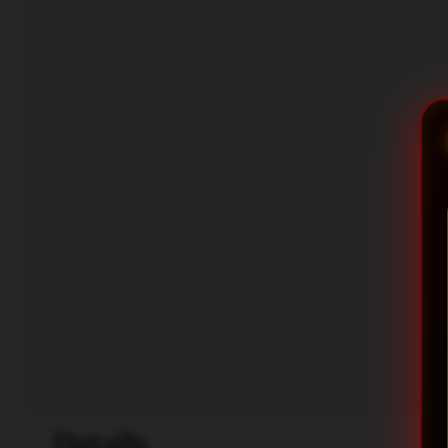
Details