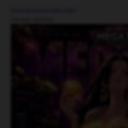
Skip to the end of the images gallery
Klik untuk Lihat Detail