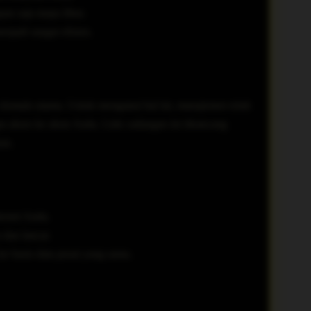
n saja tanpa libur.
njadi sangat efisien.
 domain utama. Untuk mengatasi hal ini, manajemen telah
gan akses ke akun Anda. Link cadangan ini dirancang
an.
ernet Anda.
 dan lancar.
e basis data pusat yang sama.