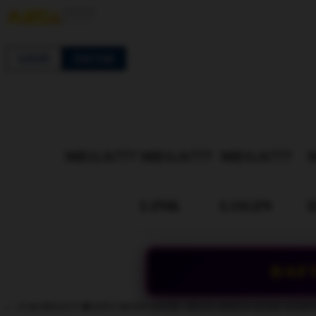
LOGIN
DAFTAR
MEGA777
MEGA777
MEGA777
LINK
LOGIN
DAF
HOME
MEGA777 🔱️ SITUS MESIN GACOR ! PALING BERANI KASIH JACKP