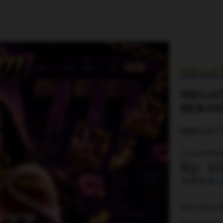
MEGA7
MEGA77
BERAN
MEGA77
|
2514-H1N03
Rp. 10
4.
4.5
dari
5
Topi Tanpa B
bintang,
nilai