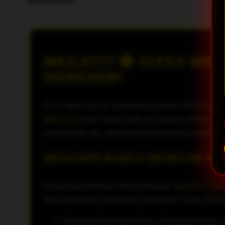
MEGA777 🔱️ SITUS ME
NONSTOP!
Di era digital saat ini, menemukan platform hiburan onl
MEGA777
hadir sebagai salah satu platform terbesar y
layanan kelas satu, memastikan diri terhubung melalui
ME
MENGAPA HARUS MEMILIH ME
Sebagai pusat hiburan online terkemuka,
MEGA777 Res
ditawarkan untuk memastikan kenyamanan Anda, antara l
Keamanan Data Super Ketat: Dilengkapi dengan sist