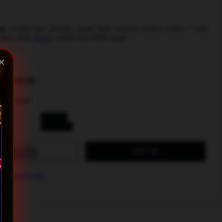
n:
Gratis dan Mudah untuk item tertentu dalam waktu 7 hari
lian. Klik
disini
untuk info lebih lanjut.
×
ONGKIR
 sekarang!
LOGIN
DAFTAR
LOGIN
DAFTAR
sediaan di toko